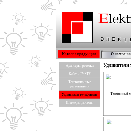
Каталог продукции
О компани
Удлинители 
Адаптеры, розетки
Кабель TV+TF
Телевизионные
разветвители
Удлинители телефонные
Штекера, разъемы